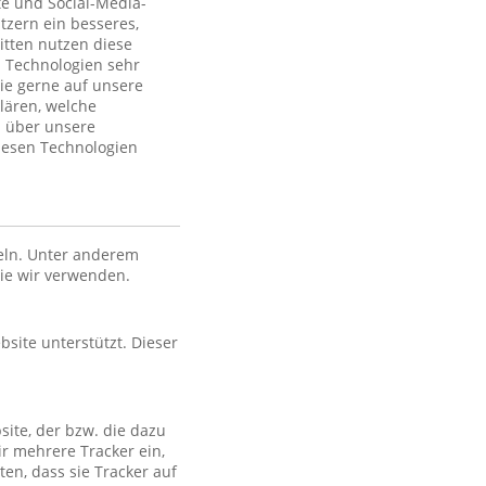
te und Social-Media-
tzern ein besseres,
itten nutzen diese
 Technologien sehr
ie gerne auf unsere
lären, welche
n über unsere
iesen Technologien
eln. Unter anderem
die wir verwenden.
bsite unterstützt. Dieser
site, der bzw. die dazu
ir mehrere Tracker ein,
en, dass sie Tracker auf