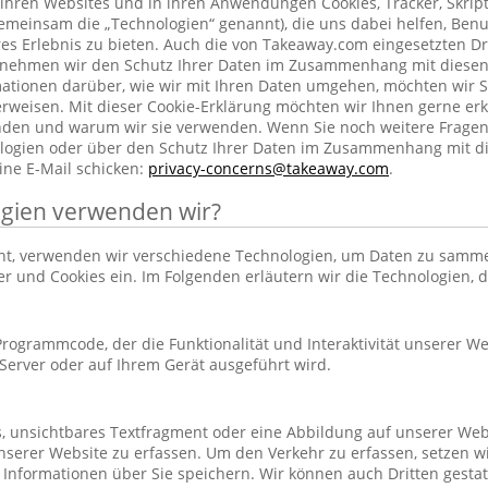
ihren Websites und in ihren Anwendungen Cookies, Tracker, Skrip
emeinsam die „Technologien“ genannt), die uns dabei helfen, Benu
res Erlebnis zu bieten. Auch die von Takeaway.com eingesetzten Dr
h nehmen wir den Schutz Ihrer Daten im Zusammenhang mit diesen
rmationen darüber, wie wir mit Ihren Daten umgehen, möchten wir S
rweisen. Mit dieser Cookie-Erklärung möchten wir Ihnen gerne erk
nden und warum wir sie verwenden. Wenn Sie noch weitere Frage
ogien oder über den Schutz Ihrer Daten im Zusammenhang mit d
ine E-Mail schicken:
privacy-concerns@takeaway.com
.
gien verwenden wir?
hnt, verwenden wir verschiedene Technologien, um Daten zu samm
ker und Cookies ein. Im Folgenden erläutern wir die Technologien, 
r Programmcode, der die Funktionalität und Interaktivität unserer We
erver oder auf Ihrem Gerät ausgeführt wird.
es, unsichtbares Textfragment oder eine Abbildung auf unserer Web
nserer Website zu erfassen. Um den Verkehr zu erfassen, setzen w
 Informationen über Sie speichern. Wir können auch Dritten gestatt