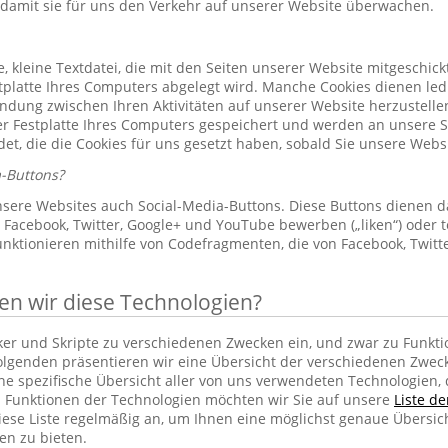
 damit sie für uns den Verkehr auf unserer Website überwachen.
le, kleine Textdatei, die mit den Seiten unserer Website mitgeschic
platte Ihres Computers abgelegt wird. Manche Cookies dienen led
indung zwischen Ihren Aktivitäten auf unserer Website herzustelle
r Festplatte Ihres Computers gespeichert und werden an unsere S
et, die die Cookies für uns gesetzt haben, sobald Sie unsere Web
-Buttons?
sere Websites auch Social-Media-Buttons. Diese Buttons dienen d
Facebook, Twitter, Google+ und YouTube bewerben („liken“) oder te
unktionieren mithilfe von Codefragmenten, die von Facebook, Twit
 wir diese Technologien?
cker und Skripte zu verschiedenen Zwecken ein, und zwar zu Funkti
lgenden präsentieren wir eine Übersicht der verschiedenen Zwec
ine spezifische Übersicht aller von uns verwendeten Technologien
 Funktionen der Technologien möchten wir Sie auf unsere
Liste d
iese Liste regelmäßig an, um Ihnen eine möglichst genaue Übersic
en zu bieten.