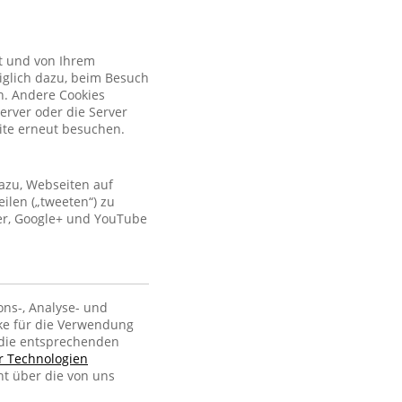
kt und von Ihrem
iglich dazu, beim Besuch
n. Andere Cookies
erver oder die Server
site erneut besuchen.
azu, Webseiten auf
ilen („tweeten“) zu
ter, Google+ und YouTube
ons-, Analyse- und
ke für die Verwendung
, die entsprechenden
er Technologien
ht über die von uns