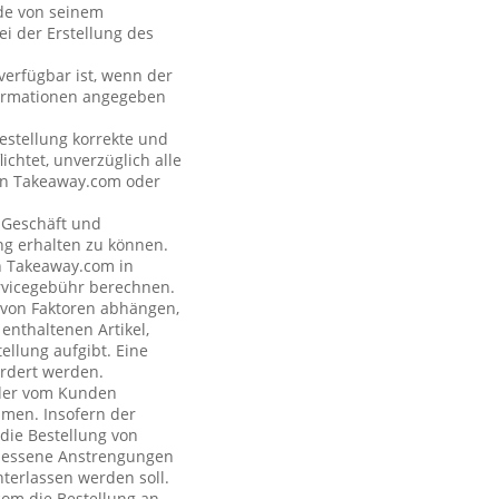
nde von seinem
i der Erstellung des
verfügbar ist, wenn der
formationen angegeben
estellung korrekte und
ichtet, unverzüglich alle
 an Takeaway.com oder
s Geschäft und
ng erhalten zu können.
on Takeaway.com in
rvicegebühr berechnen.
e von Faktoren abhängen,
enthaltenen Artikel,
ellung aufgibt. Eine
rdert werden.
n der vom Kunden
hmen. Insofern der
 die Bestellung von
emessene Anstrengungen
terlassen werden soll.
com die Bestellung an