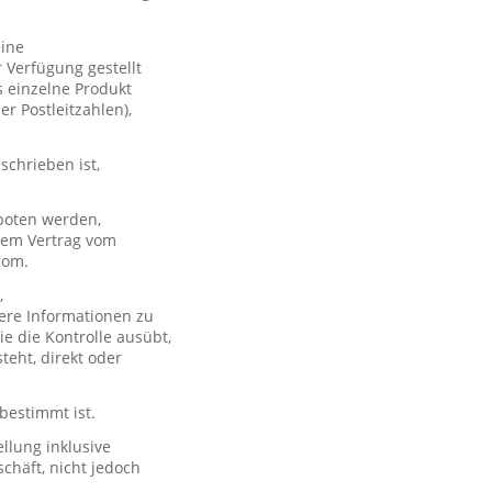
eine
 Verfügung gestellt
s einzelne Produkt
er Postleitzahlen),
schrieben ist,
boten werden,
 dem Vertrag vom
com.
,
ere Informationen zu
e die Kontrolle ausübt,
teht, direkt oder
 bestimmt ist.
llung inklusive
chäft, nicht jedoch