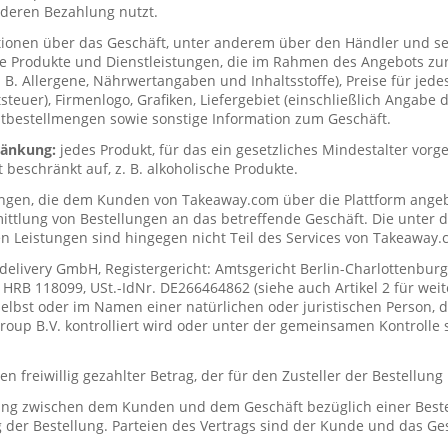
deren Bezahlung nutzt.
tionen über das Geschäft, unter anderem über den Händler und s
ie Produkte und Dienstleistungen, die im Rahmen des Angebots zur
. B. Allergene, Nährwertangaben und Inhaltsstoffe), Preise für jede
teuer), Firmenlogo, Grafiken, Liefergebiet (einschließlich Angabe d
tbestellmengen sowie sonstige Information zum Geschäft.
hränkung:
jedes Produkt, für das ein gesetzliches Mindestalter vorge
t beschränkt auf, z. B. alkoholische Produkte.
ungen, die dem Kunden von Takeaway.com über die Plattform ange
mittlung von Bestellungen an das betreffende Geschäft. Die unter
n Leistungen sind hingegen nicht Teil des Services von Takeaway.
delivery GmbH, Registergericht: Amtsgericht Berlin-Charlottenburg
RB 118099, USt.-IdNr. DE266464862 (siehe auch Artikel 2 für weit
elbst oder im Namen einer natürlichen oder juristischen Person, di
up B.V. kontrolliert wird oder unter der gemeinsamen Kontrolle s
n freiwillig gezahlter Betrag, der für den Zusteller der Bestellung
ung zwischen dem Kunden und dem Geschäft bezüglich einer Beste
 der Bestellung. Parteien des Vertrags sind der Kunde und das Ges