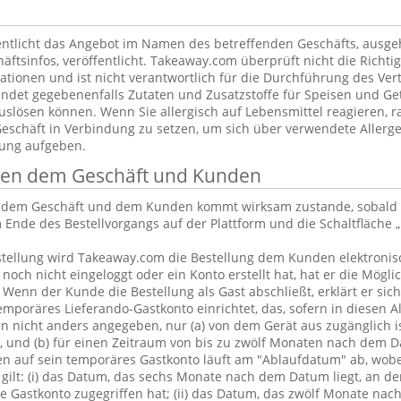
ntlicht das Angebot im Namen des betreffenden Geschäfts, ausg
äftsinfos, veröffentlicht. Takeaway.com überprüft nicht die Richtig
tionen und ist nicht verantwortlich für die Durchführung des Vert
ndet gegebenenfalls Zutaten und Zusatzstoffe für Speisen und Get
uslösen können. Wenn Sie allergisch auf Lebensmittel reagieren, ra
Geschäft in Verbindung zu setzen, um sich über verwendete Allerge
lung aufgeben.
chen dem Geschäft und Kunden
n dem Geschäft und dem Kunden kommt wirksam zustande, sobald 
 Ende des Bestellvorgangs auf der Plattform und die Schaltfläche „
tellung wird Takeaway.com die Bestellung dem Kunden elektronisc
och nicht eingeloggt oder ein Konto erstellt hat, hat er die Möglic
. Wenn der Kunde die Bestellung als Gast abschließt, erklärt er sic
emporäres Lieferando-Gastkonto einrichtet, das, sofern in diesen 
 nicht anders angegeben, nur (a) von dem Gerät aus zugänglich is
, und (b) für einen Zeitraum von bis zu zwölf Monaten nach dem D
en auf sein temporäres Gastkonto läuft am "Ablaufdatum" ab, wobe
gilt: (i) das Datum, das sechs Monate nach dem Datum liegt, an d
 Gastkonto zugegriffen hat; (ii) das Datum, das zwölf Monate nac