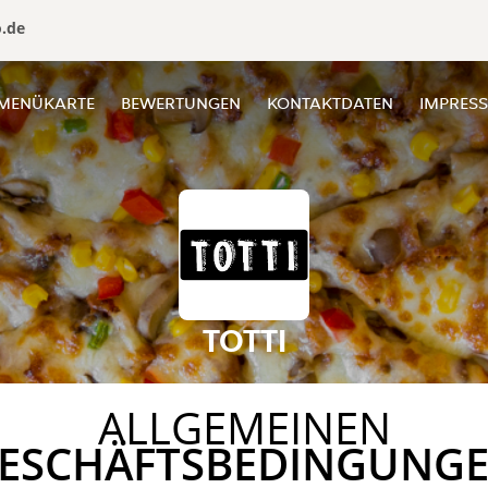
o.de
MENÜKARTE
BEWERTUNGEN
KONTAKTDATEN
IMPRES
TOTTI
ALLGEMEINEN
ESCHÄFTSBEDINGUNG