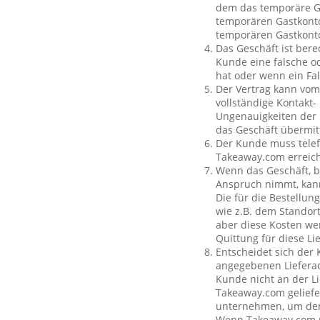
dem das temporäre Ga
temporären Gastkonto
temporären Gastkont
Das Geschäft ist bere
Kunde eine falsche o
hat oder wenn ein Fal
Der Vertrag kann vom
vollständige Kontakt-
Ungenauigkeiten der 
das Geschäft übermit
Der Kunde muss telef
Takeaway.com erreich
Wenn das Geschäft, b
Anspruch nimmt, kan
Die für die Bestellu
wie z.B. dem Standor
aber diese Kosten wer
Quittung für diese L
Entscheidet sich der
angegebenen Lieferad
Kunde nicht an der Li
Takeaway.com geliefe
unternehmen, um den 
Wenn Takeaway.com ni