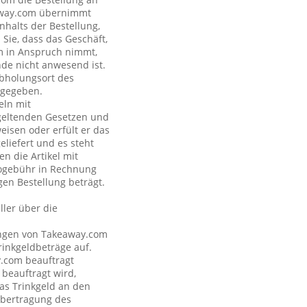
eaway.com übernimmt
nhalts der Bestellung,
Sie, dass das Geschäft,
om in Anspruch nimmt,
nde nicht anwesend ist.
Abholungsort des
ngegeben.
eln mit
geltenden Gesetzen und
eisen oder erfült er das
eliefert und es steht
n die Artikel mit
nogebühr in Rechnung
gen Bestellung beträgt.
ler über die
tungen von Takeaway.com
inkgeldbeträge auf.
y.com beauftragt
 beauftragt wird,
as Trinkgeld an den
Übertragung des