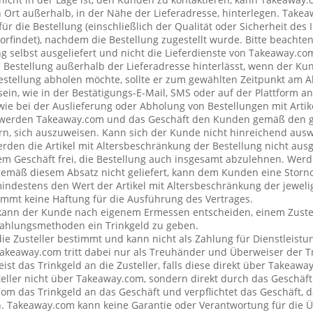
rt außerhalb, in der Nähe der Lieferadresse, hinterlegen. Tak
ür die Bestellung (einschließlich der Qualität oder Sicherheit des I
rfindet), nachdem die Bestellung zugestellt wurde. Bitte beachten 
g selbst ausgeliefert und nicht die Lieferdienste von Takeaway.c
e Bestellung außerhalb der Lieferadresse hinterlässt, wenn der Ku
Bestellung abholen möchte, sollte er zum gewählten Zeitpunkt am 
ein, wie in der Bestätigungs-E-Mail, SMS oder auf der Plattform a
wie bei der Auslieferung oder Abholung von Bestellungen mit Artik
 werden Takeaway.com und das Geschäft den Kunden gemäß den 
rn, sich auszuweisen. Kann sich der Kunde nicht hinreichend ausw
erden die Artikel mit Altersbeschränkung der Bestellung nicht ausg
 Geschäft frei, die Bestellung auch insgesamt abzulehnen. Werde
emäß diesem Absatz nicht geliefert, kann dem Kunden eine Stor
mindestens den Wert der Artikel mit Altersbeschränkung der jeweli
mt keine Haftung für die Ausführung des Vertrages.
kann der Kunde nach eigenem Ermessen entscheiden, einem Zustel
ahlungsmethoden ein Trinkgeld zu geben.
 die Zusteller bestimmt und kann nicht als Zahlung für Dienstleis
keaway.com tritt dabei nur als Treuhänder und Überweiser der Tr
t das Trinkgeld an die Zusteller, falls diese direkt über Takeawa
teller nicht über Takeaway.com, sondern direkt durch das Geschäft
om das Trinkgeld an das Geschäft und verpflichtet das Geschäft, d
n. Takeaway.com kann keine Garantie oder Verantwortung für die 