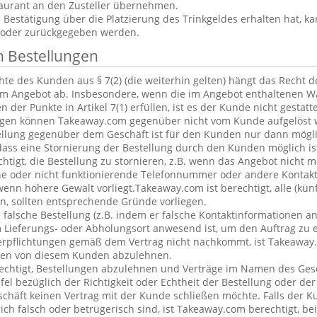
aurant an den Zusteller übernehmen.
estätigung über die Platzierung des Trinkgeldes erhalten hat, ka
 oder zurückgegeben werden.
n Bestellungen
te des Kunden aus § 7(2) (die weiterhin gelten) hängt das Recht 
em Angebot ab. Insbesondere, wenn die im Angebot enthaltenen Wa
 der Punkte in Artikel 7(1) erfüllen, ist es der Kunde nicht gestatt
ngen können Takeaway.com gegenüber nicht vom Kunde aufgelöst 
ellung gegenüber dem Geschäft ist für den Kunden nur dann mögl
dass eine Stornierung der Bestellung durch den Kunden möglich is
chtigt, die Bestellung zu stornieren, z.B. wenn das Angebot nicht 
he oder nicht funktionierende Telefonnummer oder andere Kontak
nn höhere Gewalt vorliegt.Takeaway.com ist berechtigt, alle (kün
, sollten entsprechende Gründe vorliegen.
alsche Bestellung (z.B. indem er falsche Kontaktinformationen an
 Lieferungs- oder Abholungsort anwesend ist, um den Auftrag zu e
erpflichtungen gemäß dem Vertrag nicht nachkommt, ist Takeaway.
ngen von diesem Kunden abzulehnen.
echtigt, Bestellungen abzulehnen und Verträge im Namen des Ges
l bezüglich der Richtigkeit oder Echtheit der Bestellung oder de
eschäft keinen Vertrag mit der Kunde schließen möchte. Falls der 
lich falsch oder betrügerisch sind, ist Takeaway.com berechtigt, bei