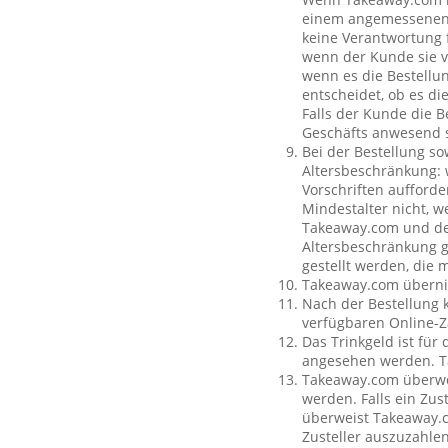
einem angemessenen O
keine Verantwortung f
wenn der Kunde sie vo
wenn es die Bestellun
entscheidet, ob es di
Falls der Kunde die 
Geschäfts anwesend s
Bei der Bestellung so
Altersbeschränkung:
Vorschriften aufforde
Mindestalter nicht, w
Takeaway.com und dem
Altersbeschränkung g
gestellt werden, die 
Takeaway.com übernim
Nach der Bestellung 
verfügbaren Online-Z
Das Trinkgeld ist für
angesehen werden. Ta
Takeaway.com überweis
werden. Falls ein Zus
überweist Takeaway.c
Zusteller auszuzahle