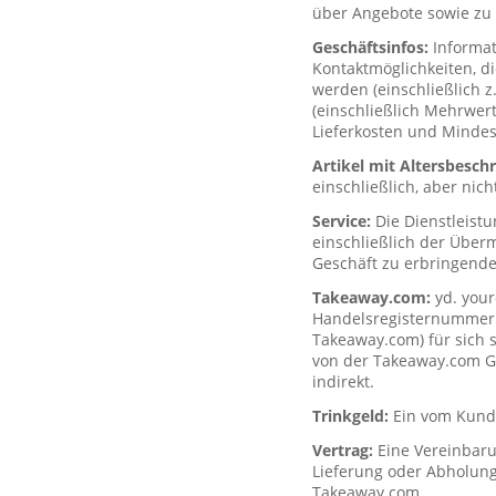
über Angebote sowie zu 
Geschäftsinfos:
Informa
Kontaktmöglichkeiten, d
werden (einschließlich z
(einschließlich Mehrwerts
Lieferkosten und Mindes
Artikel mit Altersbesc
einschließlich, aber nich
Service:
Die Dienstleist
einschließlich der Über
Geschäft zu erbringende
Takeaway.com:
yd. your
Handelsregisternummer H
Takeaway.com) für sich s
von der Takeaway.com Gro
indirekt.
Trinkgeld:
Ein vom Kunde
Vertrag:
Eine Vereinbar
Lieferung oder Abholung
Takeaway.com.