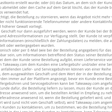
stkonto erstellt wurde; oder (iii) das Datum, an dem sich der Ku
 abmeldet oder den Cache auf dem Gerät löscht, das der Kunde be
os verwendet hat.
chtigt, die Bestellung zu stornieren, wenn das Angebot nicht mehr 
der nicht funktionierende Telefonnummer oder andere Kontaktin
l höherer Gewalt vorliegt.
 Geschäft nur dann ausgeführt werden, wenn der Kunde bei der B
 und Adressinformationen zur Verfügung stellt. Der Kunde ist verpfl
Informationen (einschließlich der Zahlungsdaten) zu melden, die
telt oder weitergegeben wurden.
onisch oder per E-Mail (wie bei der Bestellung angegeben) für da
bar sein, um Informationen betreffend den Status seiner Bestellu
ei dem der Kunde seine Bestellung aufgibt, einen Lieferservice v
n Takeaway.com dem Kunden eine Liefergebühr und/oder eine Se
ng anfallenden Liefer- und Servicegebühren können von einer Reih
t, dem ausgewählten Geschäft und dem Wert der in der Bestellung 
den immer auf der Plattform angezeigt, bevor ein Kunde eine Best
iefergebühren und Servicegebühren kann bei Takeaway.com angefo
 Kunde dafür, die Bestellung liefern zu lassen, muss der Kunde a
resse anwesend sein, um die bestellten Artikel in Empfang zu ne
eferadresse anwesend ist, wenn die Bestellung geliefert wird, und
rt wird (und nicht vom Geschäft selbst), wird Takeaway.com ang
Kunden zu kontaktieren, um zu bestimmen, wo die Bestellung hin
cht in der Lage ist, den Kunden zu kontaktieren, kann Takeaway.