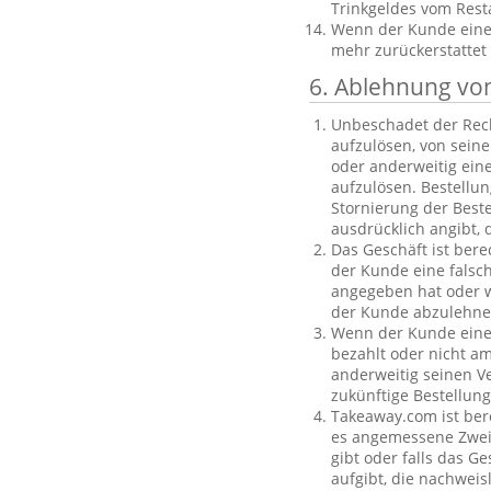
Trinkgeldes vom Rest
Wenn der Kunde eine B
mehr zurückerstattet
6. Ablehnung vo
Unbeschadet der Rech
aufzulösen, von sein
oder anderweitig einen
aufzulösen. Bestellu
Stornierung der Best
ausdrücklich angibt, 
Das Geschäft ist bere
der Kunde eine falsc
angegeben hat oder we
der Kunde abzulehnen
Wenn der Kunde eine f
bezahlt oder nicht am
anderweitig seinen V
zukünftige Bestellu
Takeaway.com ist ber
es angemessene Zweife
gibt oder falls das G
aufgibt, die nachweis